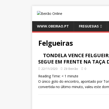
WWW.OBEIRAO.PT
FREGUESIAS
Felgueiras
TONDELA VENCE FELGUEI
SEGUE EM FRENTE NA TAÇA
22/11/2020
Zé Beirão
0
Reading Time:
< 1
minute
O único golo do encontro, apontado por Tomi
convertida no último minuto, valeu este dom