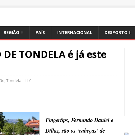
REGIÃO
PAÍS
INTERNACIONAL
DESPORTO
DE TONDELA é já este
ião
,
Tondela
0
Fingertips, Fernando Daniel e
Dillaz, são os ‘cabeças’ de