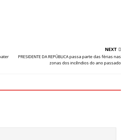
Serra do
Parque Urbano
Caramulo
NEXT
ater
PRESIDENTE DA REPÚBLICA passa parte das férias nas
zonas dos incêndios do ano passado
.