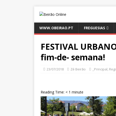
WWW.OBEIRAO.PT
FREGUESIAS
FESTIVAL URBANO 
fim-de- semana!
23/07/2018
Zé Beirão
_Principal
,
Reg
Reading Time:
< 1
minute