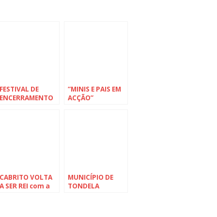
FESTIVAL DE
“MINIS E PAIS EM
ENCERRAMENTO
ACÇÃO”
DA ESCOLA DE
encheram
NATAÇÃO do
Parque Urbano
Município de
da cidade
Tondela este
sábado
CABRITO VOLTA
MUNICÍPIO DE
A SER REI com a
TONDELA
Semana
ASSINALA DIA
Gastronómica
INTERNACIONAL
do Cabrito e da
DOS AVÓS no