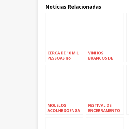
Notícias Relacionadas
CERCA DE 10 MIL
VINHOS
PESSOAS no
BRANCOS DE
Festival Urbano
TONDELA em
de Tondela
festival no
parque urbano
MOLELOS
FESTIVAL DE
ACOLHE SOENGA
ENCERRAMENTO
E FEIRA ANTIGA
DA ESCOLA DE
este fim-de-
NATAÇÃO
semana