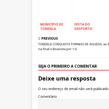
MUNICÍPIO DE
FESTA DO
TONDELA
DESPORTO
ASSINALA DIA
ASSOCIATIVO
INTERNACIONAL
ANIMOU PARQUE
PREVIOUS
DOS AVÓS NO
URBANO no
TONDELA CONQUISTA TORNEIO DE ÁGUEDA, ao b
PARQUE URBANO
encerramento
na final o Boavista por 1-0
dos XX Jogos
Desportivos de
Tondela
SEJA O PRIMEIRO A COMENTAR
Deixe uma resposta
O seu endereço de email não será publicado
Comentário